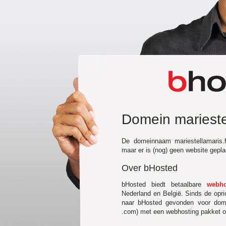
Domein mariestel
De domeinnaam mariestellamaris.f
maar er is (nog) geen website gepl
Over bHosted
bHosted biedt betaalbare
webho
Nederland en België. Sinds de opr
naar bHosted gevonden voor domei
.com) met een webhosting pakket of