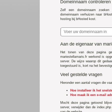
Domeinnaam controleren
Zelf een domeinnaam zoeken 
domeinnaam verhuizen naar bHost
hosting bij bHosted kost.
Aan de eigenaar van marie
Het tonen van deze pagina ge
mariestellamaris.fr werkend is op
server. De wijze waarop dit gedaa
toegestuurd is, kort na het bevestig
Veel gestelde vragen
Hieronder een aantal vragen die va
Hoe installeer ik het snel
Hoe maak ik een e-mail ad
Mocht deze pagina getoond blijv
server, verwijder dan de index.php
van de website.